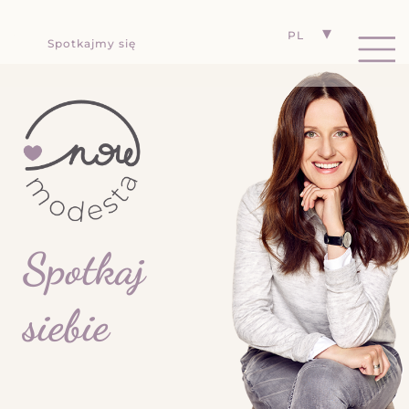
PL
Spotkajmy się
Spotkaj
siebie